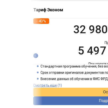
Тариф Эконом
- 40%
32 980
П
5 497
При оплате 
Стандартная программа обучения, без 
2 749
Срок отправки оригиналов документов по
Внесение данных об обучении в ФИС ФРД
При оплате 
Смотреть еще
(1)
Ос
Подр