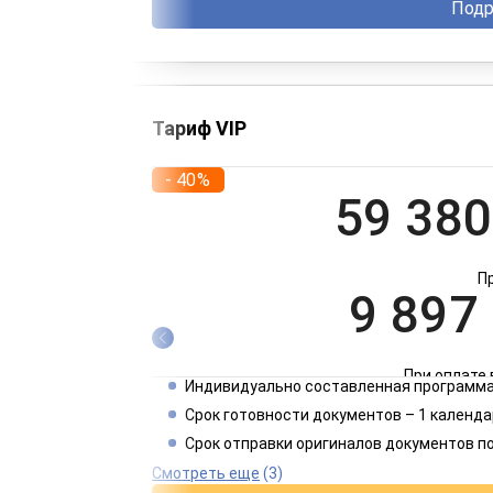
Подр
Тариф VIP
- 40%
59 380
П
9 897
При оплате 
Индивидуально составленная программа
4 949
Срок готовности документов – 1 календа
Срок отправки оригиналов документов п
При оплате 
Смотреть еще
(3)