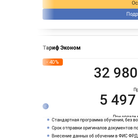
Ос
Подр
Тариф Эконом
- 40%
32 980
П
5 497
При оплате 
Стандартная программа обучения, без 
2 749
Срок отправки оригиналов документов по
Внесение данных об обучении в ФИС ФРД