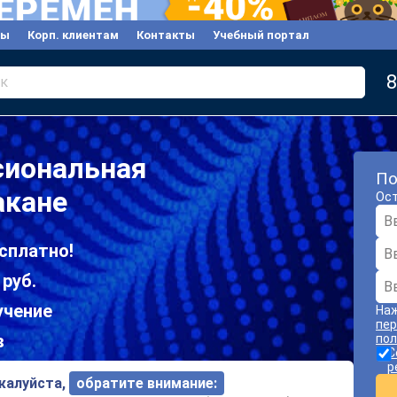
вы
Корп. клиентам
Контакты
Учебный портал
8
к
сиональная
По
акане
Ост
сплатно!
 руб.
учение
Наж
пер
в
пол
С
р
ожалуйста,
обратите внимание: