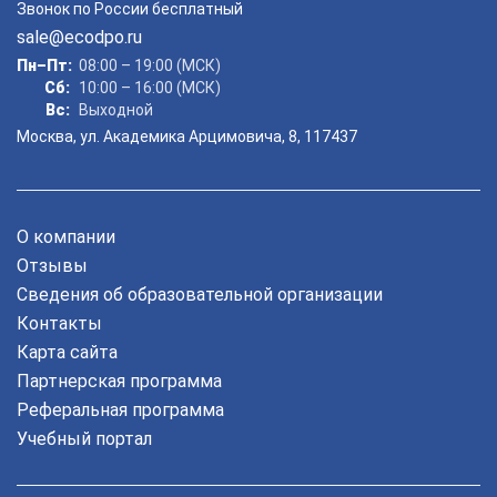
Звонок по России бесплатный
online
sale@ecodpo.ru
Пн–Пт:
08:00 – 19:00 (МСК)
Мессенджеры
Сб:
10:00 – 16:00 (МСК)
Вс:
Выходной
Свяжитесь с нами через любой удобный мессенджер!
Москва, ул. Академика Арцимовича, 8, 117437
Telegram
WhatsApp
О компании
Vkontakte
EMail
Отзывы
Max
Сведения об образовательной организации
Контакты
Карта сайта
Партнерская программа
Реферальная программа
Учебный портал