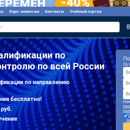
вы
Корп. клиентам
Контакты
Учебный портал
8
к
алификации по
По
нтролю по всей России
Ост
фикации по направлению
ния бесплатно!
Наж
пер
 руб.
пол
С
учение
р