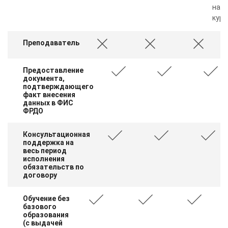
нал
курс
Преподаватель
Предоставление
документа,
подтверждающего
факт внесения
данных в ФИС
ФРДО
Консультационная
поддержка на
весь период
исполнения
обязательств по
договору
Обучение без
базового
образования
(с выдачей