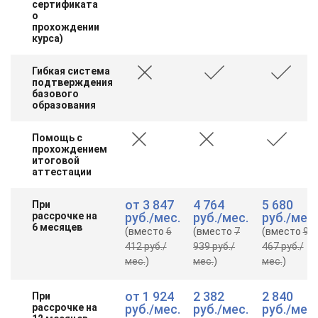
сертификата
о
прохождении
курса)
Гибкая система
подтверждения
базового
образования
Помощь с
прохождением
итоговой
аттестации
от
3 847
4 764
5 680
При
рассрочке на
руб.
/мес.
руб.
/мес.
руб.
/мес.
6 месяцев
(вместо
6
(вместо
7
(вместо
9
412 руб.
/
939 руб.
/
467 руб.
/
мес.
)
мес.
)
мес.
)
от
1 924
2 382
2 840
При
рассрочке на
руб.
/мес.
руб.
/мес.
руб.
/мес.