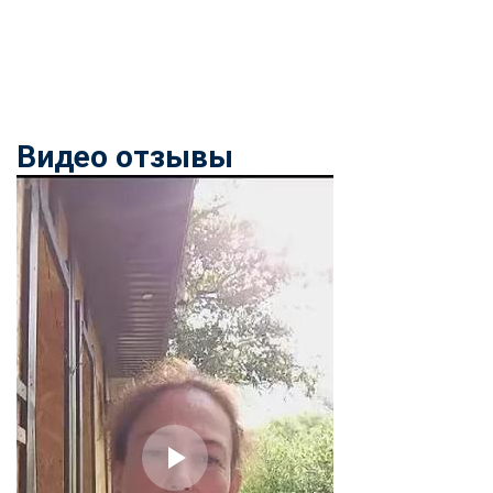
online
Мессенджеры
Свяжитесь с нами через любой удобный мессенджер!
Видео отзывы
Telegram
WhatsApp
Vkontakte
EMail
Max