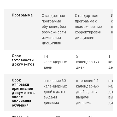
Программа
Стандартная
Стандартная
Ин
программа
программа с
со
обучения, без
возможностью
пр
возможности
корректировки
ну
изменения
дисциплин
дисциплин
Срок
14
5
1
готовности
календарных
календарных
кале
документов
дней
дней
день
Срок
в течение 60
в течение 14
в те
отправки
календарных
календарных
кале
оригиналов
дней с даты
дней с даты
дня 
документов
после
выдачи
выдачи
выд
окончания
диплома
диплома
дип
обучения