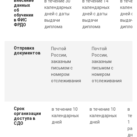
Внесение
в течение 30
в течение 14
в течен
данных
календарных
календарных
календ
об
дней с даты
дней с даты
дней с 
обучении
в ФИС
выдачи
выдачи
выдачи
ФРДО
диплома
диплома
диплом
Отправка
Почтой
Почтой
П
документов
России,
России,
с
заказным
заказным
о
письмом с
письмом с
Пр
номером
номером
п
отслеживания
отслеживания
к
Срок
в течение 10
в течение 10
в
организации
календарных
календарных
теч
доступа в
дней
дней
1
СДО
рабо
дня 