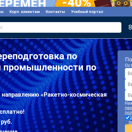
вы
Корп. клиентам
Контакты
Учебный портал
8
к
ереподготовка по
По
й промышленности по
Ост
о направлению «Ракетно-космическая
Наж
пер
сплатно!
пол
С
 руб.
р
учение