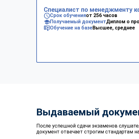
Специалист по менеджменту ко
Срок обучения
от 256 часов
Получаемый документ
Диплом о пр
Обучение на базе
Высшее, среднее
Выдаваемый докуме
После успешной сдачи экзаменов слушате
документ отвечает строгим стандартам на