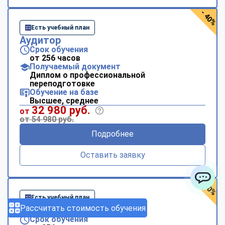
- 40%
Есть учебный план
Аудитор
Срок обучения
от 256 часов
Получаемый документ
Диплом о профессиональной
переподготовке
Обучение на базе
Высшее, среднее
32 980 руб.
от
от 54 980 руб.
Подробнее
Оставить заявку
- 40%
ChatApp
Есть учебный план
Рассчитать стоимость обучения
Аэрофотогеодезия
Срок обучения