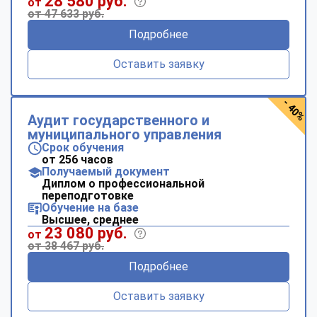
28 580 руб.
от
online
от 47 633 руб.
Подробнее
Мессенджеры
Оставить заявку
Свяжитесь с нами через любой удобный мессенджер!
- 40%
Telegram
WhatsApp
Аудит государственного и
муниципального управления
Срок обучения
Vkontakte
EMail
от 256 часов
Получаемый документ
Диплом о профессиональной
Max
переподготовке
Обучение на базе
Высшее, среднее
23 080 руб.
от
от 38 467 руб.
Подробнее
Оставить заявку