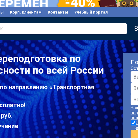
вы
Корп. клиентам
Контакты
Учебный портал
8
к
ереподготовка по
По
сности по всей России
Ост
 по направлению «Транспортная
сплатно!
Наж
пер
 руб.
пол
С
учение
р