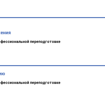
жения
офессиональной переподготовке
нию
офессиональной переподготовке