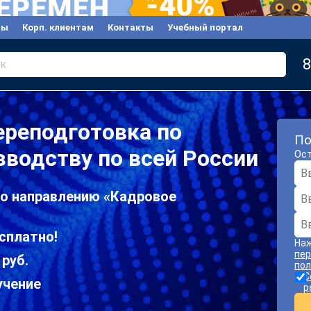
вы
Корп. клиентам
Контакты
Учебный портал
8
к
ереподготовка по
По
водству по всей России
Ост
по направлению «Кадровое
сплатно!
Наж
пер
 руб.
пол
С
учение
р