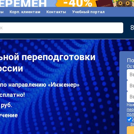
вы
Корп. клиентам
Контакты
Учебный портал
8
к
ьной переподготовки
По
оссии
Ост
 по направлению «Инженер»
сплатно!
 руб.
Наж
пер
учение
пол
С
р