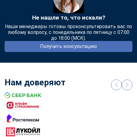
online
Не нашли то, что искали?
Мессенджеры
Наши менеджеры готовы проконсультировать вас по
Свяжитесь с нами через любой удобный мессенджер!
любому вопросу, с понедельника по пятницу с 07:00
до 18:00 (МСК).
Получить консультацию
Telegram
WhatsApp
Vkontakte
EMail
Max
Нам доверяют