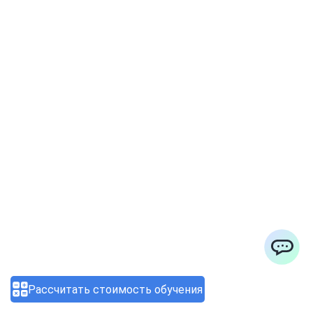
Профессия специалиста по
кибербезопасности: как
перейти в сферу через
программы переподготовки
03.08.2026 12:20:43
ChatApp
Рассчитать стоимость обучения