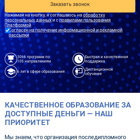
Заказать звонок
Нажимая на кнопку, я соглашаюсь на
обработку
персональных данных
и с
правилами пользования
Платформой
Согласен на получение информационной и рекламной
рассылки
3066 программ по
Быстрая и качественная
105 направлениям
поддержка
Дистанционное
6 лет в сфере образования
обучение
КАЧЕСТВЕННОЕ ОБРАЗОВАНИЕ ЗА
ДОСТУПНЫЕ ДЕНЬГИ — НАШ
ПРИОРИТЕТ
Мы знаем, что организация последипломного