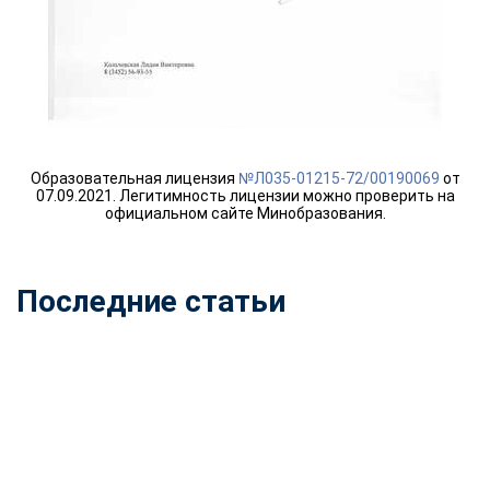
online
Мессенджеры
Свяжитесь с нами через любой удобный мессенджер!
Telegram
WhatsApp
Образовательная лицензия
№Л035-01215-72/00190069
от
07.09.2021. Легитимность лицензии можно проверить на
официальном сайте Минобразования.
Vkontakte
EMail
Max
Последние статьи