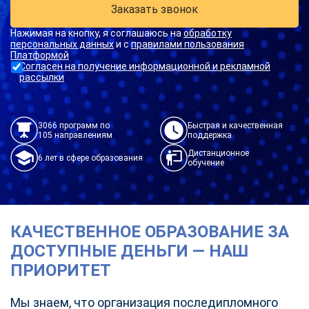
Заказать звонок
Нажимая на кнопку, я соглашаюсь на
обработку
персональных данных
и с
правилами пользования
Платформой
Согласен на получение информационной и рекламной
рассылки
3066 программ по
Быстрая и качественная
105 направлениям
поддержка
Дистанционное
6 лет в сфере образования
обучение
КАЧЕСТВЕННОЕ ОБРАЗОВАНИЕ ЗА
ДОСТУПНЫЕ ДЕНЬГИ — НАШ
ПРИОРИТЕТ
Мы знаем, что организация последипломного