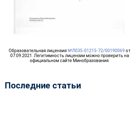
online
Мессенджеры
Свяжитесь с нами через любой удобный мессенджер!
Telegram
WhatsApp
Образовательная лицензия
№Л035-01215-72/00190069
от
07.09.2021. Легитимность лицензии можно проверить на
официальном сайте Минобразования.
Vkontakte
EMail
Max
Последние статьи