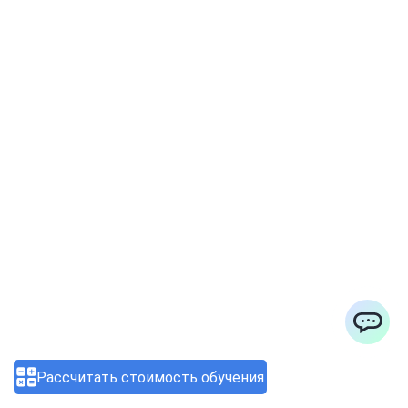
Профессия специалиста по
кибербезопасности: как
перейти в сферу через
программы переподготовки
03.08.2026 12:20:43
ChatApp
Рассчитать стоимость обучения