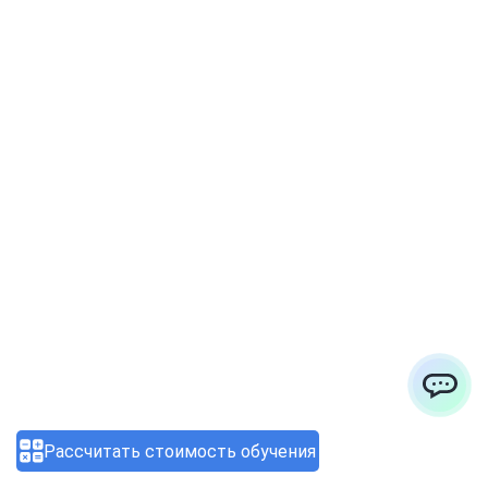
Профессия специалиста по
кибербезопасности: как
перейти в сферу через
программы переподготовки
03.08.2026 12:20:43
ChatApp
Рассчитать стоимость обучения