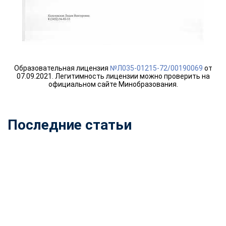
online
Мессенджеры
Свяжитесь с нами через любой удобный мессенджер!
Образовательная лицензия
№Л035-01215-72/00190069
от
07.09.2021. Легитимность лицензии можно проверить на
Telegram
WhatsApp
официальном сайте Минобразования.
Vkontakte
EMail
Последние статьи
Max