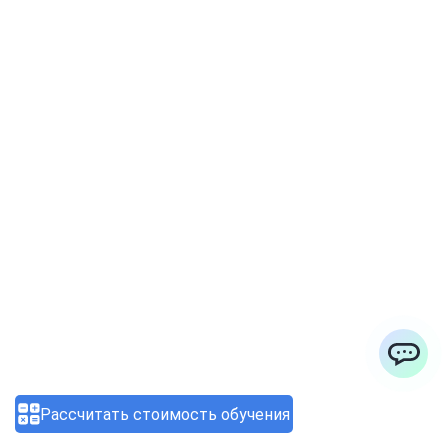
Профессия специалиста по
кибербезопасности: как
перейти в сферу через
программы переподготовки
03.08.2026 12:20:43
ChatApp
Рассчитать стоимость обучения