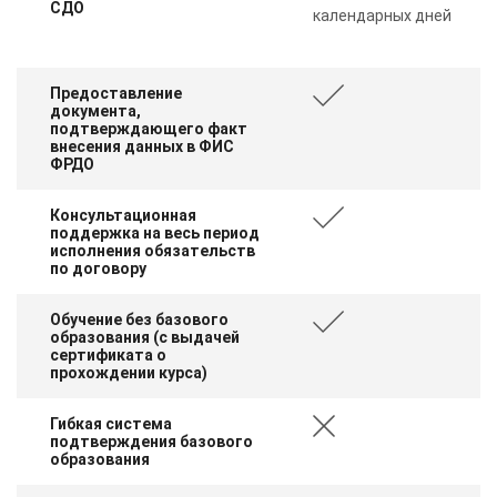
СДО
online
календарных дней
Мессенджеры
Предоставление
документа,
Свяжитесь с нами через любой удобный мессенджер!
подтверждающего факт
внесения данных в ФИС
ФРДО
Telegram
WhatsApp
Консультационная
поддержка на весь период
Vkontakte
EMail
исполнения обязательств
по договору
Max
Обучение без базового
образования (с выдачей
сертификата о
прохождении курса)
Гибкая система
подтверждения базового
образования