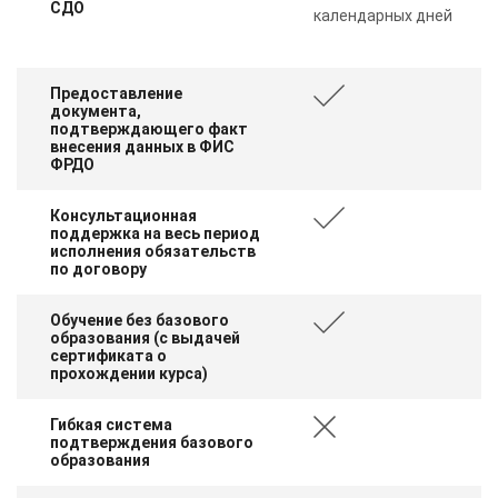
СДО
online
календарных дней
Мессенджеры
Предоставление
документа,
Свяжитесь с нами через любой удобный мессенджер!
подтверждающего факт
внесения данных в ФИС
ФРДО
Telegram
WhatsApp
Консультационная
поддержка на весь период
Vkontakte
EMail
исполнения обязательств
по договору
Max
Обучение без базового
образования (с выдачей
сертификата о
прохождении курса)
Гибкая система
подтверждения базового
образования