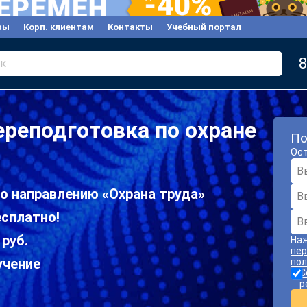
вы
Корп. клиентам
Контакты
Учебный портал
8
к
реподготовка по охране
По
Ост
о направлению «Охрана труда»
есплатно!
 руб.
Наж
пер
учение
пол
С
р