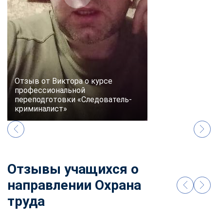
online
Мессенджеры
Свяжитесь с нами через любой удобный мессенджер!
Telegram
WhatsApp
Отзыв от Виктора о курсе
профессиональной
переподготовки «Следователь-
Vkontakte
EMail
криминалист»
Max
Отзывы учащихся о
направлении Охрана
труда