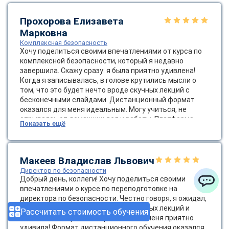
Прохорова Елизавета
Марковна
Комплексная безопасность
Хочу поделиться своими впечатлениями от курса по
комплексной безопасности, который я недавно
завершила. Скажу сразу: я была приятно удивлена!
Когда я записывалась, в голове крутились мысли о
том, что это будет нечто вроде скучных лекций с
бесконечными слайдами. Дистанционный формат
оказался для меня идеальным. Могу учиться, не
отрываясь от домашних дел и работы. Платформа
Показать ещё
была очень удобной, а доступ к материалам — легким,
что немаловажно. Темы курса были разнообразными:
от основ безопасности до сложных стратегий
управления рисками. Я узнала о современных методах
Макеев Владислав Львович
оценки угроз и о том, как важно создавать культуру
Директор по безопасности
безопасности в компании. Это не просто слова — это
Добрый день, коллеги! Хочу поделиться своими
жизненно важно для успешной работы! Диплом
впечатлениями о курсе по переподготовке на
ChatApp
пришел весьма оперативно.
директора по безопасности. Честно говоря, я ожидал,
что это будет очередной набор скучных лекций и
Рассчитать стоимость обучения
бесконечных правил, но реальность меня приятно
удивила! Формат дистанционного обучения оказался