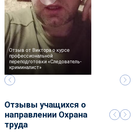
online
Мессенджеры
Свяжитесь с нами через любой удобный мессенджер!
Telegram
WhatsApp
Отзыв от Виктора о курсе
профессиональной
переподготовки «Следователь-
Vkontakte
EMail
криминалист»
Max
Отзывы учащихся о
направлении Охрана
труда