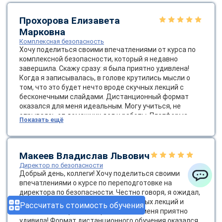
Прохорова Елизавета
Марковна
Комплексная безопасность
Хочу поделиться своими впечатлениями от курса по
комплексной безопасности, который я недавно
завершила. Скажу сразу: я была приятно удивлена!
Когда я записывалась, в голове крутились мысли о
том, что это будет нечто вроде скучных лекций с
бесконечными слайдами. Дистанционный формат
оказался для меня идеальным. Могу учиться, не
отрываясь от домашних дел и работы. Платформа
Показать ещё
была очень удобной, а доступ к материалам — легким,
что немаловажно. Темы курса были разнообразными:
от основ безопасности до сложных стратегий
управления рисками. Я узнала о современных методах
Макеев Владислав Львович
оценки угроз и о том, как важно создавать культуру
Директор по безопасности
безопасности в компании. Это не просто слова — это
Добрый день, коллеги! Хочу поделиться своими
жизненно важно для успешной работы! Диплом
впечатлениями о курсе по переподготовке на
ChatApp
пришел весьма оперативно.
директора по безопасности. Честно говоря, я ожидал,
что это будет очередной набор скучных лекций и
Рассчитать стоимость обучения
бесконечных правил, но реальность меня приятно
удивила! Формат дистанционного обучения оказался