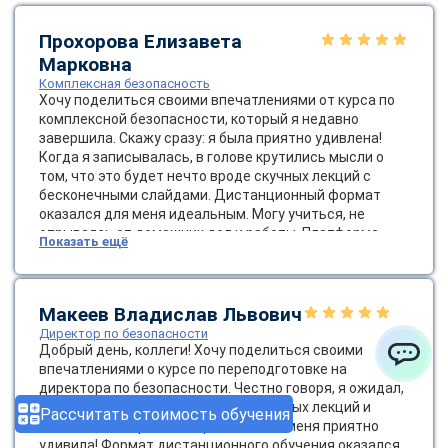
Прохорова Елизавета
Марковна
Комплексная безопасность
Хочу поделиться своими впечатлениями от курса по
комплексной безопасности, который я недавно
завершила. Скажу сразу: я была приятно удивлена!
Когда я записывалась, в голове крутились мысли о
том, что это будет нечто вроде скучных лекций с
бесконечными слайдами. Дистанционный формат
оказался для меня идеальным. Могу учиться, не
отрываясь от домашних дел и работы. Платформа
Показать ещё
была очень удобной, а доступ к материалам — легким,
что немаловажно. Темы курса были разнообразными:
от основ безопасности до сложных стратегий
управления рисками. Я узнала о современных методах
Макеев Владислав Львович
оценки угроз и о том, как важно создавать культуру
Директор по безопасности
безопасности в компании. Это не просто слова — это
Добрый день, коллеги! Хочу поделиться своими
жизненно важно для успешной работы! Диплом
впечатлениями о курсе по переподготовке на
ChatApp
пришел весьма оперативно.
директора по безопасности. Честно говоря, я ожидал,
что это будет очередной набор скучных лекций и
Рассчитать стоимость обучения
бесконечных правил, но реальность меня приятно
удивила! Формат дистанционного обучения оказался