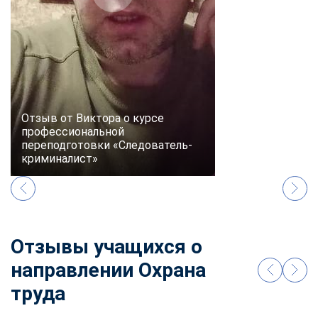
online
Мессенджеры
Свяжитесь с нами через любой удобный мессенджер!
Telegram
WhatsApp
Отзыв от Виктора о курсе
профессиональной
переподготовки «Следователь-
Vkontakte
EMail
криминалист»
Max
Отзывы учащихся о
направлении Охрана
труда