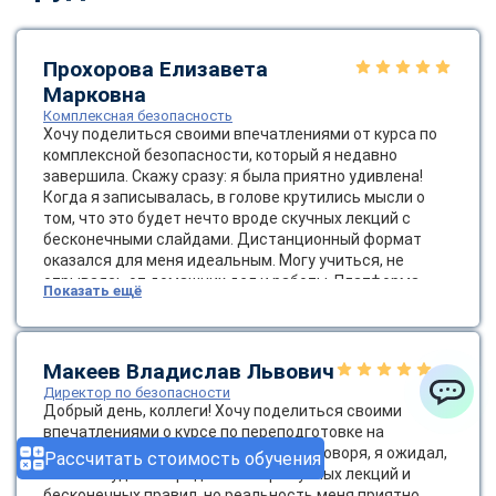
Прохорова Елизавета
Марковна
Комплексная безопасность
Хочу поделиться своими впечатлениями от курса по
комплексной безопасности, который я недавно
завершила. Скажу сразу: я была приятно удивлена!
Когда я записывалась, в голове крутились мысли о
том, что это будет нечто вроде скучных лекций с
бесконечными слайдами. Дистанционный формат
оказался для меня идеальным. Могу учиться, не
отрываясь от домашних дел и работы. Платформа
Показать ещё
была очень удобной, а доступ к материалам — легким,
что немаловажно. Темы курса были разнообразными:
от основ безопасности до сложных стратегий
управления рисками. Я узнала о современных методах
Макеев Владислав Львович
оценки угроз и о том, как важно создавать культуру
Директор по безопасности
безопасности в компании. Это не просто слова — это
Добрый день, коллеги! Хочу поделиться своими
ChatApp
жизненно важно для успешной работы! Диплом
впечатлениями о курсе по переподготовке на
пришел весьма оперативно.
директора по безопасности. Честно говоря, я ожидал,
Рассчитать стоимость обучения
что это будет очередной набор скучных лекций и
бесконечных правил, но реальность меня приятно