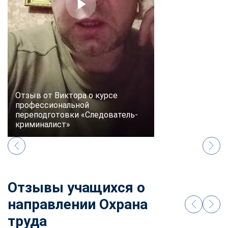
online
Мессенджеры
Свяжитесь с нами через любой удобный мессенджер!
Telegram
WhatsApp
Отзыв от Виктора о курсе
профессиональной
Vkontakte
EMail
переподготовки «Следователь-
криминалист»
Max
Отзывы учащихся о
направлении Охрана
труда