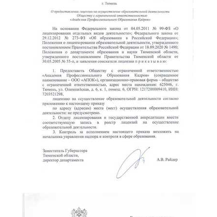
online
Мессенджеры
Свяжитесь с нами через любой удобный мессенджер!
Telegram
WhatsApp
Vkontakte
EMail
Max