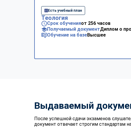
Есть учебный план
Теология
Срок обучения
от 256 часов
Получаемый документ
Диплом о пр
Обучение на базе
Высшее
Выдаваемый докуме
После успешной сдачи экзаменов слушате
документ отвечает строгим стандартам на