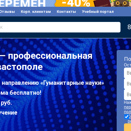
Отзывы
Корп. клиентам
Контакты
Учебный портал
8
к
 — профессиональная
По
вастополе
Ост
о направлению «Гуманитарные науки»
ома бесплатно!
 руб.
Наж
пер
учение
пол
С
р