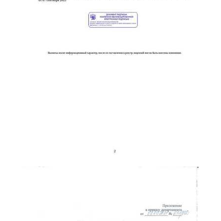
online
Мессенджеры
Свяжитесь с нами через любой удобный мессенджер!
Telegram
WhatsApp
Vkontakte
EMail
Max