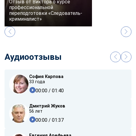
Отзыв от Виктора о курсе
профессиональной
переподготовки «Следователь-
криминалист»
Аудиоотзывы
София Карпова
33 года
00:00
/ 01:40
Дмитрий Жуков
56 лет
00:00
/ 01:37
Евгения Арефьева