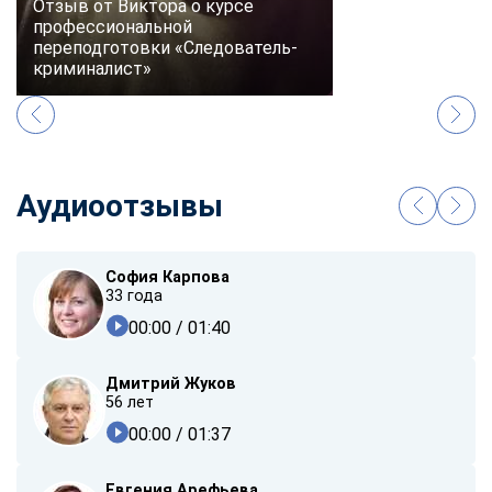
Отзыв от Виктора о курсе
профессиональной
переподготовки «Следователь-
криминалист»
Аудиоотзывы
София Карпова
33 года
00:00
/ 01:40
Дмитрий Жуков
56 лет
00:00
/ 01:37
Евгения Арефьева