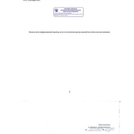
online
Мессенджеры
Свяжитесь с нами через любой удобный мессенджер!
Telegram
WhatsApp
Vkontakte
EMail
Max