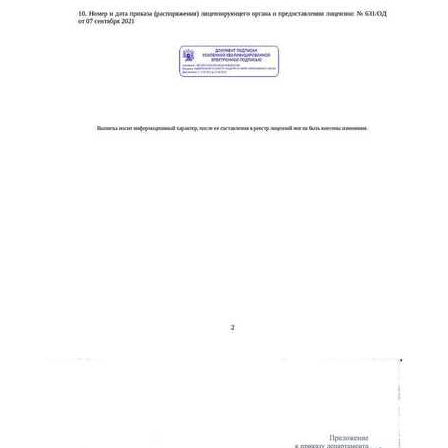
online
Мессенджеры
Свяжитесь с нами через любой удобный мессенджер!
Telegram
WhatsApp
Vkontakte
EMail
Max