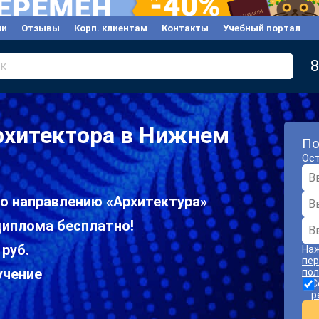
ии
Отзывы
Корп. клиентам
Контакты
Учебный портал
8
к
рхитектора в Нижнем
По
Ост
по направлению «Архитектура»
диплома бесплатно!
 руб.
Наж
пер
учение
пол
С
р