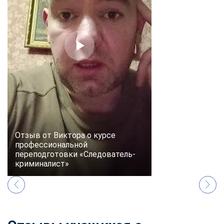
online
Мессенджеры
Свяжитесь с нами через любой удобный мессенджер!
Telegram
WhatsApp
Vkontakte
EMail
Max
Отзыв от Виктора о курсе
профессиональной
переподготовки «Следователь-
криминалист»