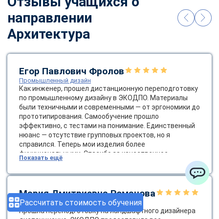
Отзывы учащихся о
направлении
Архитектура
Егор Павлович Фролов
Промышленный дизайн
Как инженер, прошел дистанционную переподготовку
по промышленному дизайну в ЭКОДПО. Материалы
были техничными и современными — от эргономики до
прототипирования. Самообучение прошло
эффективно, с тестами на понимание. Единственный
нюанс — отсутствие групповых проектов, но я
справился. Теперь мои изделия более
функциональными. Спасибо за качественное
Показать ещё
образование! Было бы круто ввести групповые
онлайн-проекты.
ChatApp
Мария Дмитриевна Романова
Рассчитать стоимость обучения
Ландшафтный дизайнер
Прошла переподготовку на ландшафтного дизайнера