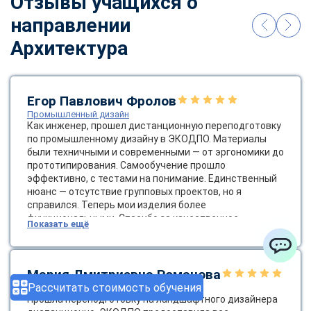
Отзывы учащихся о
направлении
Архитектура
Егор Павлович Фролов
Промышленный дизайн
Как инженер, прошел дистанционную переподготовку
по промышленному дизайну в ЭКОДПО. Материалы
были техничными и современными — от эргономики до
прототипирования. Самообучение прошло
эффективно, с тестами на понимание. Единственный
нюанс — отсутствие групповых проектов, но я
справился. Теперь мои изделия более
функциональными. Спасибо за качественное
Показать ещё
образование! Было бы круто ввести групповые
онлайн-проекты.
ChatApp
Мария Дмитриевна Романова
Рассчитать стоимость обучения
Ландшафтный дизайнер
Прошла переподготовку на ландшафтного дизайнера