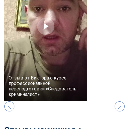
online
Мессенджеры
Свяжитесь с нами через любой удобный мессенджер!
Telegram
WhatsApp
Vkontakte
EMail
Max
Отзыв от Виктора о курсе
профессиональной
переподготовки «Следователь-
криминалист»