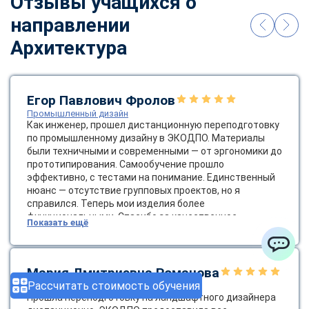
Отзывы учащихся о
направлении
Архитектура
Егор Павлович Фролов
Промышленный дизайн
Как инженер, прошел дистанционную переподготовку
по промышленному дизайну в ЭКОДПО. Материалы
были техничными и современными — от эргономики до
прототипирования. Самообучение прошло
эффективно, с тестами на понимание. Единственный
нюанс — отсутствие групповых проектов, но я
справился. Теперь мои изделия более
функциональными. Спасибо за качественное
Показать ещё
образование! Было бы круто ввести групповые
онлайн-проекты.
ChatApp
Мария Дмитриевна Романова
Рассчитать стоимость обучения
Ландшафтный дизайнер
Прошла переподготовку на ландшафтного дизайнера