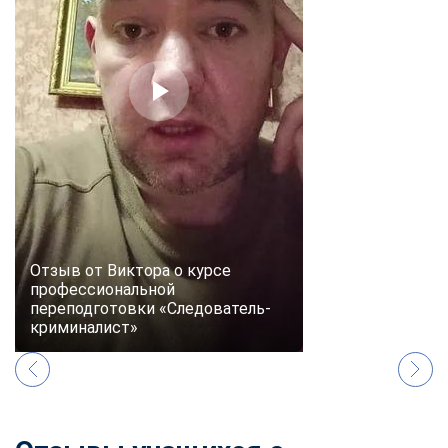
online
Мессенджеры
Свяжитесь с нами через любой удобный мессенджер!
Telegram
WhatsApp
Vkontakte
EMail
Max
Отзыв от Виктора о курсе
профессиональной
переподготовки «Следователь-
криминалист»