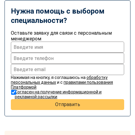
online
Нужна помощь с выбором
специальности?
Мессенджеры
Свяжитесь с нами через любой удобный мессенджер!
Оставьте заявку для связи с персональным
менеджером
Telegram
WhatsApp
Vkontakte
EMail
Нажимая на кнопку, я соглашаюсь на
обработку
Max
персональных данных
и с
правилами пользования
Платформой
Согласен на получение информационной и
рекламной рассылки
Отправить