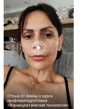
online
Мессенджеры
Свяжитесь с нами через любой удобный мессенджер!
Telegram
WhatsApp
Vkontakte
EMail
Max
Отзыв от Алины о курсе
профпереподготовки
«Фармацевтическая технология»