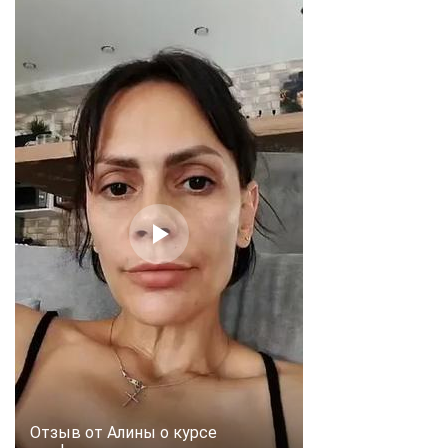
online
Мессенджеры
Свяжитесь с нами через любой удобный мессенджер!
Telegram
WhatsApp
Vkontakte
EMail
Max
Отзыв от Алины о курсе