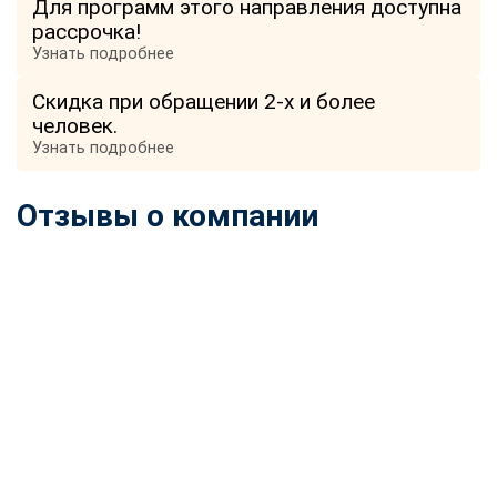
Для программ этого направления доступна
online
рассрочка!
Узнать подробнее
Мессенджеры
Скидка при обращении 2-х и более
Свяжитесь с нами через любой удобный мессенджер!
человек.
Узнать подробнее
Telegram
WhatsApp
Отзывы о компании
Vkontakte
EMail
Max