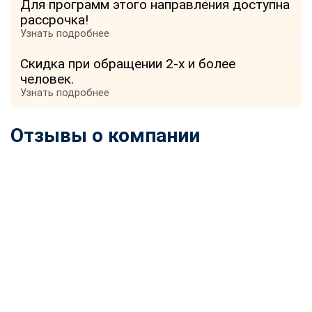
Для программ этого направления доступна
online
рассрочка!
Узнать подробнее
Мессенджеры
Скидка при обращении 2-х и более
Свяжитесь с нами через любой удобный мессенджер!
человек.
Узнать подробнее
Telegram
WhatsApp
Отзывы о компании
Vkontakte
EMail
Max