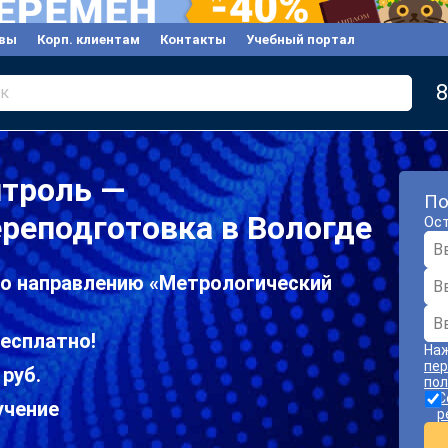
вы
Корп. клиентам
Контакты
Учебный портал
8
к
нтроль —
По
реподготовка в Вологде
Ост
по направлению «Метрологический
есплатно!
Наж
пер
 руб.
пол
С
учение
р