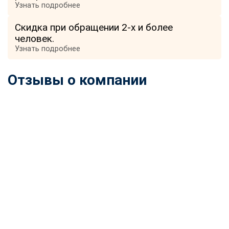
Узнать подробнее
online
Скидка при обращении 2-х и более
человек.
Мессенджеры
Узнать подробнее
Свяжитесь с нами через любой удобный мессенджер!
Отзывы о компании
Telegram
WhatsApp
Vkontakte
EMail
Max