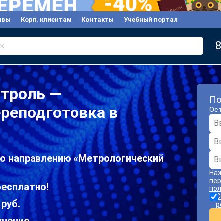
ывы
Корп. клиентам
Контакты
Учебный портал
8
к
нтроль —
По
реподготовка в
Ост
по направлению «Метрологический
Наж
пер
бесплатно!
пол
С
 руб.
р
учение