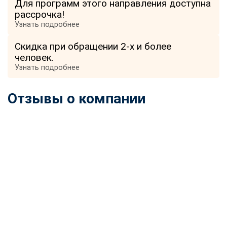
Для программ этого направления доступна
online
рассрочка!
Узнать подробнее
Мессенджеры
Скидка при обращении 2-х и более
Свяжитесь с нами через любой удобный мессенджер!
человек.
Узнать подробнее
Telegram
WhatsApp
Отзывы о компании
Vkontakte
EMail
Max