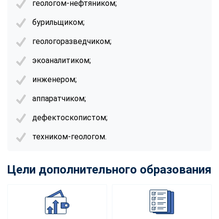
геологом-нефтяником;
online
бурильщиком;
Мессенджеры
геологоразведчиком;
Свяжитесь с нами через любой удобный мессенджер!
экоаналитиком;
инженером;
Telegram
WhatsApp
аппаратчиком;
Vkontakte
EMail
дефектоскопистом;
Max
техником-геологом.
Цели дополнительного образования