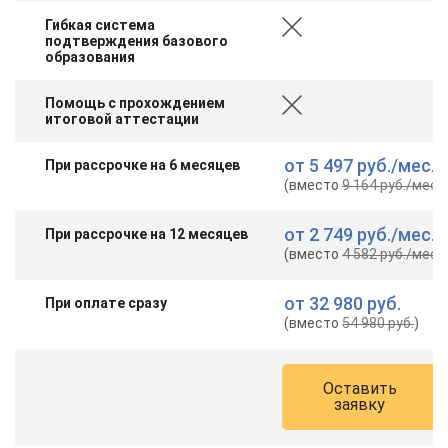
online
Гибкая система
подтверждения базового
образования
Мессенджеры
Помощь с прохождением
Свяжитесь с нами через любой удобный мессенджер!
итоговой аттестации
Telegram
WhatsApp
от
5 497 руб.
/мес.
При рассрочке на 6 месяцев
(вместо
9 164 руб.
/мес.
)
Vkontakte
EMail
от
2 749 руб.
/мес.
При рассрочке на 12 месяцев
(вместо
4 582 руб.
/мес.
)
Max
от
32 980 руб.
При оплате сразу
(вместо
54 980 руб.
)
Оставить
заявку