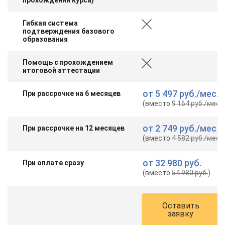
online
Гибкая система
подтверждения базового
Мессенджеры
образования
Свяжитесь с нами через любой удобный мессенджер!
Помощь с прохождением
итоговой аттестации
Telegram
WhatsApp
от
5 497 руб.
/мес.
При рассрочке на 6 месяцев
(вместо
9 164 руб.
/мес.
)
Vkontakte
EMail
от
2 749 руб.
/мес.
При рассрочке на 12 месяцев
Max
(вместо
4 582 руб.
/мес.
)
от
32 980 руб.
При оплате сразу
(вместо
54 980 руб.
)
Оставить
заявку