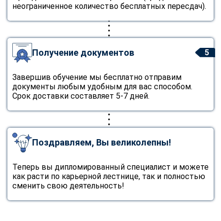
online
неограниченное количество бесплатных пересдач).
Мессенджеры
Свяжитесь с нами через любой удобный мессенджер!
Получение документов
5
Завершив обучение мы бесплатно отправим
Telegram
WhatsApp
документы любым удобным для вас способом.
Срок доставки составляет 5-7 дней.
Vkontakte
EMail
Max
Поздравляем, Вы великолепны!
Теперь вы дипломированный специалист и можете
как расти по карьерной лестнице, так и полностью
сменить свою деятельность!