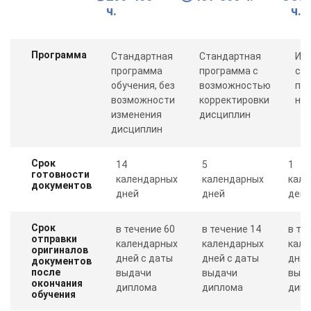
ч.
ч.
Программа
Стандартная
Стандартная
Ин
программа
программа с
со
обучения, без
возможностью
пр
возможности
корректировки
ну
изменения
дисциплин
дисциплин
Срок
14
5
1
готовности
календарных
календарных
кале
документов
дней
дней
день
Срок
в течение 60
в течение 14
в те
отправки
календарных
календарных
кале
оригиналов
дней с даты
дней с даты
дня 
документов
после
выдачи
выдачи
выд
окончания
диплома
диплома
дип
обучения