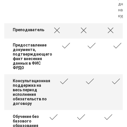
дня 
нал
курс
Преподаватель
Предоставление
документа,
подтверждающего
факт внесения
данных в ФИС
ФРДО
Консультационная
поддержка на
весь период
исполнения
обязательств по
договору
Обучение без
базового
образования