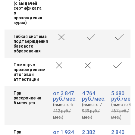
(с выдачей
сертификата
о
прохождении
курса)
Гибкая система
подтверждения
базового
образования
Помощь с
прохождением
итоговой
аттестации
от
3 847
4 764
5 680
При
рассрочке на
руб.
/мес.
руб.
/мес.
руб.
/мес.
6 месяцев
(вместо
6
(вместо
7
(вместо
9
412 руб.
/
939 руб.
/
467 руб.
/
мес.
)
мес.
)
мес.
)
от
1 924
2 382
2 840
При