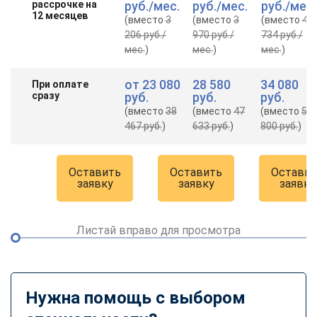
рассрочке на
руб.
/мес.
руб.
/мес.
руб.
/мес.
12 месяцев
(вместо
3
(вместо
3
(вместо
4
206 руб.
/
970 руб.
/
734 руб.
/
мес.
)
мес.
)
мес.
)
от
23 080
28 580
34 080
При оплате
сразу
руб.
руб.
руб.
(вместо
38
(вместо
47
(вместо
56
467 руб.
)
633 руб.
)
800 руб.
)
Оставить
Оставить
Оставит
заявку
заявку
заявку
Листай вправо для просмотра
Нужна помощь с выбором