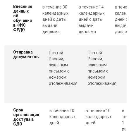
Внесение
в течение 30
в течение 14
в течен
данных
календарных
календарных
календ
об
дней с даты
дней с даты
дней с 
обучении
в ФИС
выдачи
выдачи
выдачи
ФРДО
диплома
диплома
диплом
Отправка
Почтой
Почтой
П
документов
России,
России,
с
заказным
заказным
о
письмом с
письмом с
Пр
номером
номером
п
отслеживания
отслеживания
к
Срок
в течение 10
в течение 10
в
организации
календарных
календарных
теч
доступа в
дней
дней
1
СДО
рабо