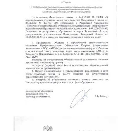
online
Мессенджеры
Свяжитесь с нами через любой удобный мессенджер!
Telegram
WhatsApp
Vkontakte
EMail
Max