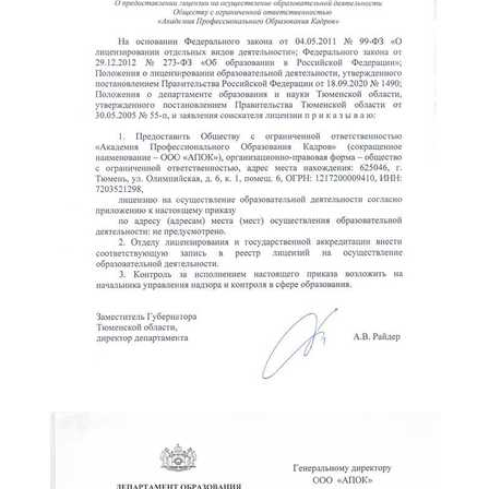
online
Мессенджеры
Свяжитесь с нами через любой удобный мессенджер!
Telegram
WhatsApp
Vkontakte
EMail
Max