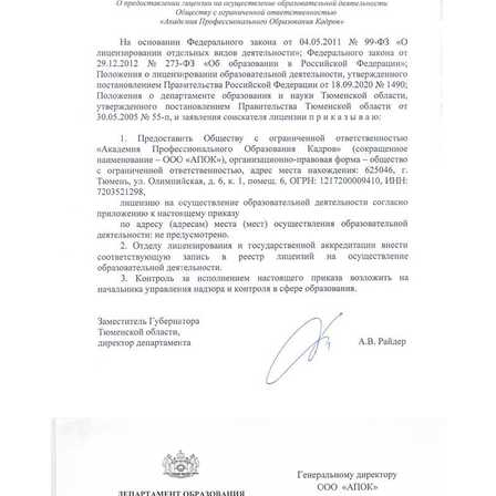
online
Мессенджеры
Свяжитесь с нами через любой удобный мессенджер!
Telegram
WhatsApp
Vkontakte
EMail
Max