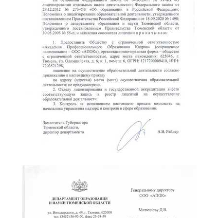
online
Мессенджеры
Свяжитесь с нами через любой удобный мессенджер!
Telegram
WhatsApp
Vkontakte
EMail
Max