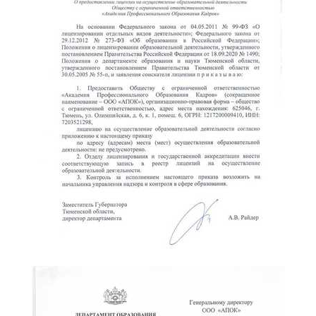
online
Мессенджеры
Свяжитесь с нами через любой удобный мессенджер!
Telegram
WhatsApp
Vkontakte
EMail
Max