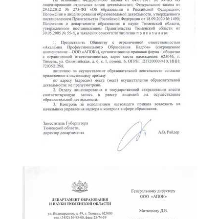
online
Мессенджеры
Свяжитесь с нами через любой удобный мессенджер!
Telegram
WhatsApp
Vkontakte
EMail
Max